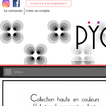
All
S'inscrire à la newsletter !
co
Se connecter
Créer un compte
pri
Menu