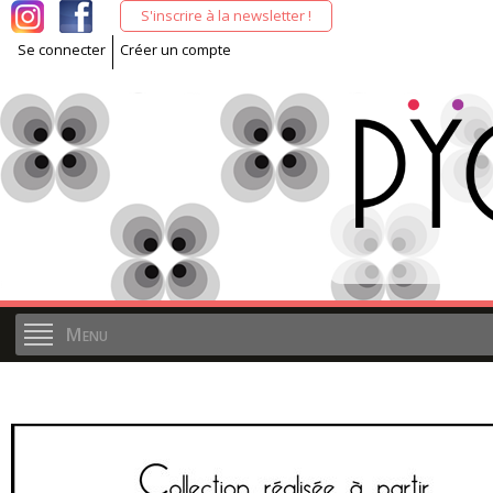
All
S'inscrire à la newsletter !
co
Se connecter
Créer un compte
pri
Menu