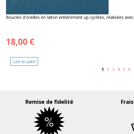
Boucles d'oreilles en laiton entièrement up-cyclées, réalisées avec de
18,00 €
Lire la suite
de Fleurs séchées noires et Blanches
1
2
3
4
5
6
Pages
Remise de fidelité
Frais