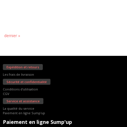
dernier »
La société Pygment
Expédition et retours
Les frais de livraison
Sécurité et confidentialité
Conditions d'utilisation
CGV
Service et assistance
La qualité du service
Paiement en ligne Sump'up
Paiement en ligne Sump'up