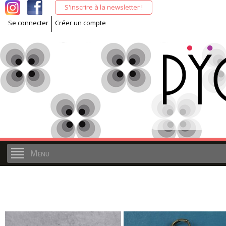
All
S'inscrire à la newsletter !
co
Se connecter
Créer un compte
pri
Menu
Pages